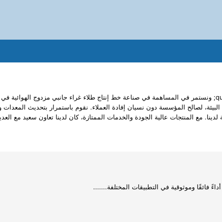
نحن نتقدم بشجاعة على طريق &quot;التجميع والتصنيع والتخصص والتدويل&quot; ونستمر في المساهمة في صناعة خط إنتا
ية البيئة، لصالح المؤسسة دون نسيان إفادة العملاء. نقوم باستمرار بتحديث المعدا
داءً فائقًا وموثوقية في التطبيقات المختلفة.......