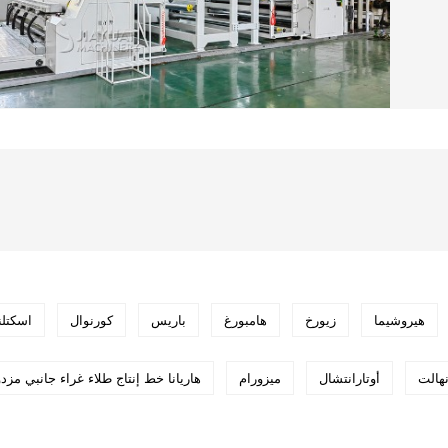
هيروشيما
زيورخ
هامبورغ
باريس
كورنوال
اسكتلن
هالت
أوتارانتشال
ميزورام
هاريانا خط إنتاج طلاء غراء جانبي مزد