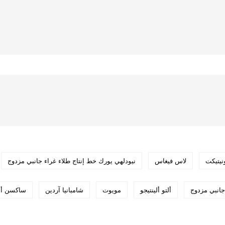
نيتيكت
لاس فيغاس
نيودلهي يورك خط إنتاج طلاء غراء جانبي مزدوج
جانبي مزدوج
ألتو ألينتيجو
مويوت
شامبانيا آردين
ساكسن أن