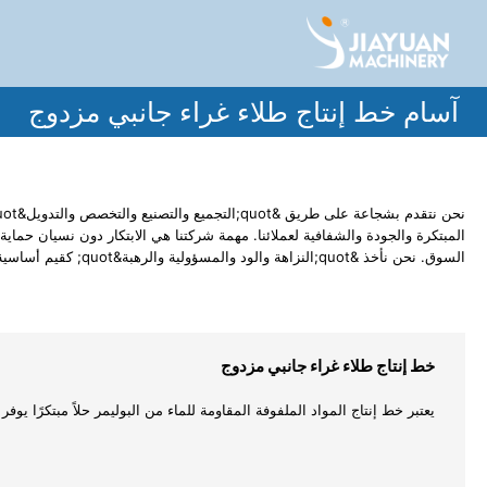
آسام خط إنتاج طلاء غراء جانبي مزدوج
المبتكرة والجودة والشفافية لعملائنا. مهمة شركتنا هي الابتكار دون نسيان حما
السوق. نحن نأخذ &quot;النزاهة والود والمسؤولية والرهبة&quot; كقيم أساسية لدينا. مع المنتجات عالية الجودة والخدمات الممتازة، كان لدينا تعاون سعيد مع العديد من العملاء في الداخل والخارج.
خط إنتاج طلاء غراء جانبي مزدوج
يعتبر خط إنتاج المواد الملفوفة المقاومة للماء من البوليمر حلاً مبتكرًا يوفر أ