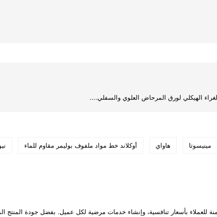
غراء الهيكلي لورق المرحاض العلوي والسفلي....
مينيسوتا
هاواي
أوكلاند خط مواد ملفوف بوليمر مقاوم للماء
ني
منة للعملاء بأسعار تنافسية، وإنشاء خدمات مرضية لكل عميل. بفضل جودة المنتج المم