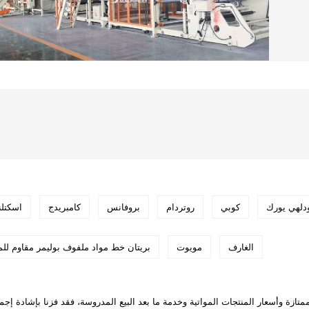
ودلهي يورك
كوبي
روتردام
بروفانس
كامبريدج
اسكتلن
الغارف
مويوت
بريتان خط مواد ملفوف بوليمر مقاوم للم
تازة وأسعار المنتجات المواتية وخدمة ما بعد البيع المدروسة، فقد فزنا بإشادة إجم