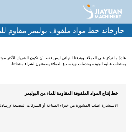
جارخاند خط مواد ملفوف بوليمر مقاوم للم
عادةً ما نركز على العملاء، وهدفنا النهائي ليس فقط أن نكون الشريك الأكثر موثوق
بمنتجات عالية الجودة وخدمات جيدة. دع العملاء يطمئنون لشراء منتجاتنا.
خط إنتاج المواد الملفوفة المقاومة للماء من البوليمر
الاستشارة اطلب المشورة من خبراء الصناعة أو الشركات المصنعة لإرشادك ف