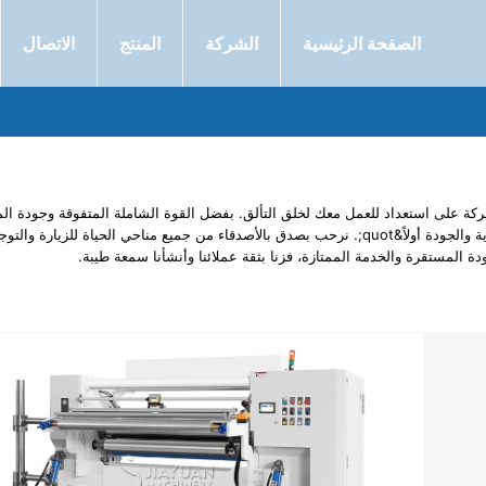
الصفحة الرئيسية
الشركة
المنتج
الاتصال
ركة على استعداد للعمل معك لخلق التألق. بفضل القوة الشاملة المتفوقة وجودة الم
الممتازة، فقد فزنا بدعم وثقة العملاء الجدد والقدامى في جميع أنحاء العالم. نحافظ دائمًا على مكانة رائدة في نفس الصناعة مع فلسفة العمل &quot;الجدية والرعاية والجودة أولاً&quot;. نرحب بصدق بالأصدقاء من جميع مناحي الحياة للزيارة
دة المستقرة والخدمة الممتازة، فزنا بثقة عملائنا وأنشأنا سمعة طيبة.