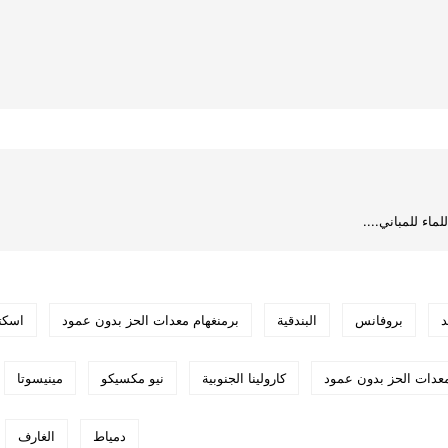
د
بروفانس
البندقية
برمنغهام معدات الحز بدون عمود
اسكتل
دات الحز بدون عمود
كارولينا الجنوبية
نيو مكسيكو
مينيسوتا
دمياط
الغارف