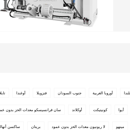
ندا
أوروبا الغربية
جنوب السودان
فنزويلا
أوغندا
تايلا
أيوا
كونيتيكت
أوكلاند
سان فرانسيسكو معدات الحز بدون عمو
مينهو
لا ريونيون معدات الحز بدون عمود
بريتان
ساكسن أنهال