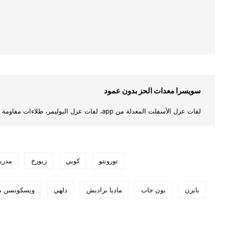
سويسرا معدات الحز بدون عمود
لفات عزل الأسفلت المعدلة من app، لفات عزل البوليمر، طلاءات مقاومة للماء للمباني....
تورونتو
كوبي
زيورخ
مدري
بايرن
بون جاب
ماديا براديش
دلهي
ويسكونسن مع